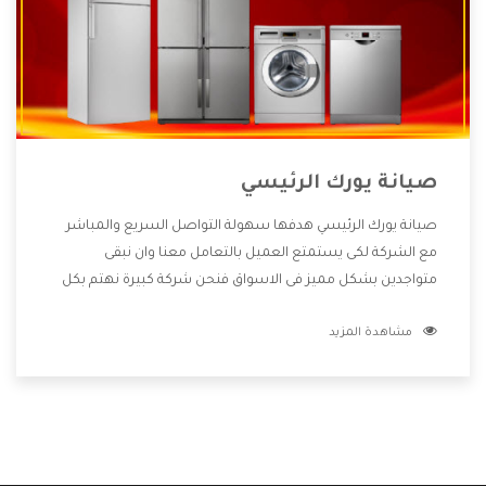
صيانة يورك الرئيسي
صيانة يورك الرئيسي هدفها سهولة التواصل السريع والمباشر
مع الشركة لكى يستمتع العميل بالتعامل معنا وان نبقى
متواجدين بشكل مميز فى الاسواق فنحن شركة كبيرة نهتم بكل
التفاصيل المهمة للعميل وان يستمتع بالخدمات التى تنفرد
مشاهدة المزيد
الشركة بها والتى تكون منها خدمة الصيانة التى تكون من أهم
الخدمات التى يرغب بها العميل لأنها تحافظ على كفاءة المنتج
كما أن شركة يورك تقدم لنا جميع الأجهزة التى نبحث عنها وأقوى
الأسعار التى تكون مناسبة لكثير من العملاء