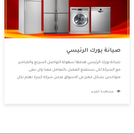
صيانة يورك الرئيسي
صيانة يورك الرئيسي هدفها سهولة التواصل السريع والمباشر
مع الشركة لكى يستمتع العميل بالتعامل معنا وان نبقى
متواجدين بشكل مميز فى الاسواق فنحن شركة كبيرة نهتم بكل
التفاصيل المهمة للعميل وان يستمتع بالخدمات التى تنفرد
مشاهدة المزيد
الشركة بها والتى تكون منها خدمة الصيانة التى تكون من أهم
الخدمات التى يرغب بها العميل لأنها تحافظ على كفاءة المنتج
كما أن شركة يورك تقدم لنا جميع الأجهزة التى نبحث عنها وأقوى
الأسعار التى تكون مناسبة لكثير من العملاء