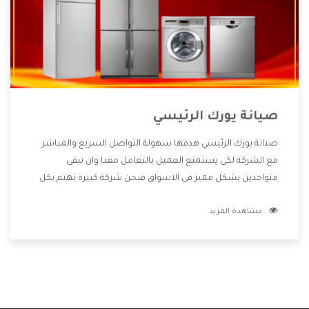
صيانة يورك الرئيسي
صيانة يورك الرئيسي هدفها سهولة التواصل السريع والمباشر
مع الشركة لكى يستمتع العميل بالتعامل معنا وان نبقى
متواجدين بشكل مميز فى الاسواق فنحن شركة كبيرة نهتم بكل
التفاصيل المهمة للعميل وان يستمتع بالخدمات التى تنفرد
مشاهدة المزيد
الشركة بها والتى تكون منها خدمة الصيانة التى تكون من أهم
الخدمات التى يرغب بها العميل لأنها تحافظ على كفاءة المنتج
كما أن شركة يورك تقدم لنا جميع الأجهزة التى نبحث عنها وأقوى
الأسعار التى تكون مناسبة لكثير من العملاء