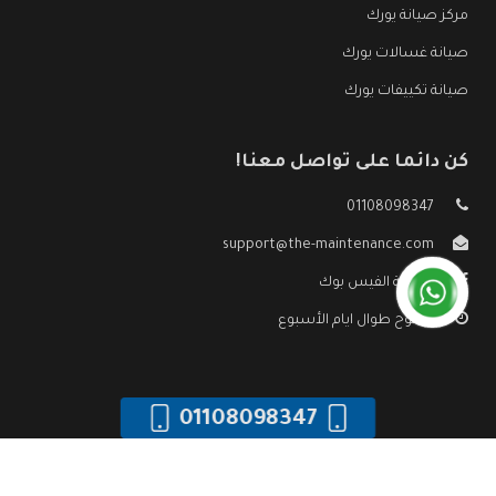
مركز صيانة يورك
صيانة غسالات يورك
صيانة تكييفات يورك
كن دائما على تواصل معنا!
01108098347
support@the-maintenance.com
صفحة الفيس بوك
مفتوح طوال ايام الأسبوع
01108098347
جميع الحقوق محفوظه ©
صيانة يورك