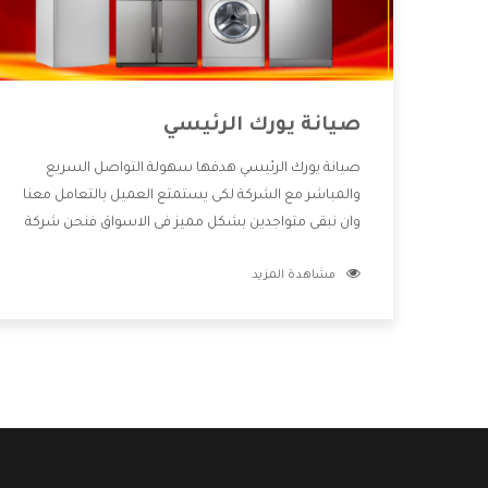
صيانة يورك الرئيسي
صيانة يورك الرئيسي هدفها سهولة التواصل السريع
والمباشر مع الشركة لكى يستمتع العميل بالتعامل معنا
وان نبقى متواجدين بشكل مميز فى الاسواق فنحن شركة
كبيرة نهتم بكل التفاصيل المهمة للعميل وان يستمتع
مشاهدة المزيد
بالخدمات التى تنفرد الشركة بها والتى تكون منها خدمة
الصيانة التى تكون من أهم الخدمات التى يرغب بها
العميل لأنها تحافظ على كفاءة المنتج كما أن شركة
يورك تقدم لنا جميع الأجهزة التى نبحث عنها وأقوى
الأسعار التى تكون مناسبة لكثير من العملاء