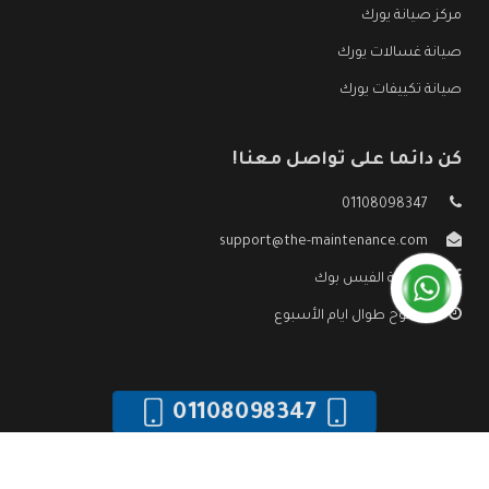
مركز صيانة يورك
صيانة غسالات يورك
صيانة تكييفات يورك
كن دائما على تواصل معنا!
01108098347
support@the-maintenance.com
صفحة الفيس بوك
مفتوح طوال ايام الأسبوع
01108098347
جميع الحقوق محفوظه ©
صيانة يورك