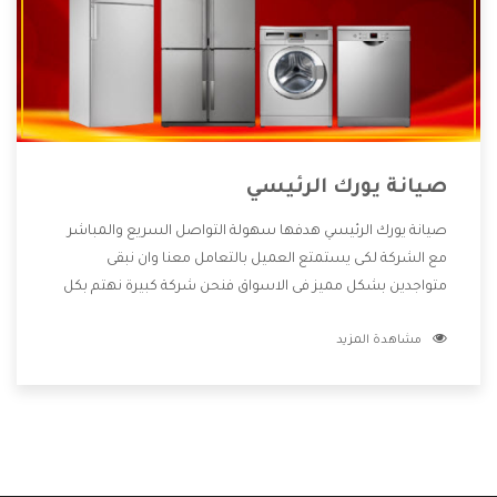
صيانة يورك الرئيسي
صيانة يورك الرئيسي هدفها سهولة التواصل السريع والمباشر
مع الشركة لكى يستمتع العميل بالتعامل معنا وان نبقى
متواجدين بشكل مميز فى الاسواق فنحن شركة كبيرة نهتم بكل
التفاصيل المهمة للعميل وان يستمتع بالخدمات التى تنفرد
مشاهدة المزيد
الشركة بها والتى تكون منها خدمة الصيانة التى تكون من أهم
الخدمات التى يرغب بها العميل لأنها تحافظ على كفاءة المنتج
كما أن شركة يورك تقدم لنا جميع الأجهزة التى نبحث عنها وأقوى
الأسعار التى تكون مناسبة لكثير من العملاء