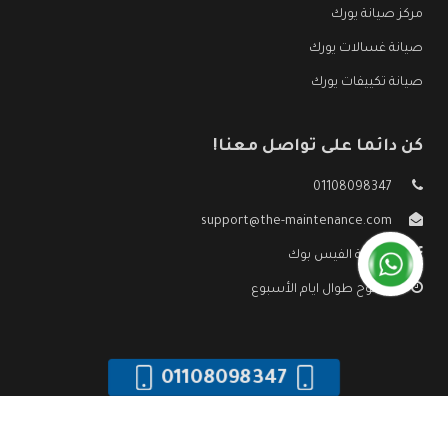
مركز صيانة يورك
صيانة غسالات يورك
صيانة تكييفات يورك
كن دائما على تواصل معنا!
01108098347
support@the-maintenance.com
صفحة الفيس بوك
مفتوح طوال ايام الأسبوع
01108098347
جميع الحقوق محفوظه ©
صيانة يورك