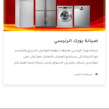
صيانة يورك الرئيسي
صيانة يورك الرئيسي هدفها سهولة التواصل السريع والمباشر
مع الشركة لكى يستمتع العميل بالتعامل معنا وان نبقى
متواجدين بشكل مميز فى الاسواق فنحن شركة كبيرة نهتم بكل
التفاصيل المهمة للعميل وان يستمتع بالخدمات التى تنفرد
مشاهدة المزيد
الشركة بها والتى تكون منها خدمة الصيانة التى تكون من أهم
الخدمات التى يرغب بها العميل لأنها تحافظ على كفاءة المنتج
كما أن شركة يورك تقدم لنا جميع الأجهزة التى نبحث عنها وأقوى
الأسعار التى تكون مناسبة لكثير من العملاء