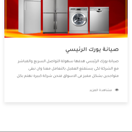
صيانة يورك الرئيسي
صيانة يورك الرئيسي هدفها سهولة التواصل السريع والمباشر
مع الشركة لكى يستمتع العميل بالتعامل معنا وان نبقى
متواجدين بشكل مميز فى الاسواق فنحن شركة كبيرة نهتم بكل
التفاصيل المهمة للعميل وان يستمتع بالخدمات التى تنفرد
مشاهدة المزيد
الشركة بها والتى تكون منها خدمة الصيانة التى تكون من أهم
الخدمات التى يرغب بها العميل لأنها تحافظ على كفاءة المنتج
كما أن شركة يورك تقدم لنا جميع الأجهزة التى نبحث عنها وأقوى
الأسعار التى تكون مناسبة لكثير من العملاء