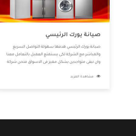
صيانة يورك الرئيسي
صيانة يورك الرئيسي هدفها سهولة التواصل السريع
والمباشر مع الشركة لكى يستمتع العميل بالتعامل معنا
وان نبقى متواجدين بشكل مميز فى الاسواق فنحن شركة
كبيرة نهتم بكل التفاصيل المهمة للعميل وان يستمتع
مشاهدة المزيد
بالخدمات التى تنفرد الشركة بها والتى تكون منها خدمة
الصيانة التى تكون من أهم الخدمات التى يرغب بها
العميل لأنها تحافظ على كفاءة المنتج كما أن شركة
يورك تقدم لنا جميع الأجهزة التى نبحث عنها وأقوى
الأسعار التى تكون مناسبة لكثير من العملاء