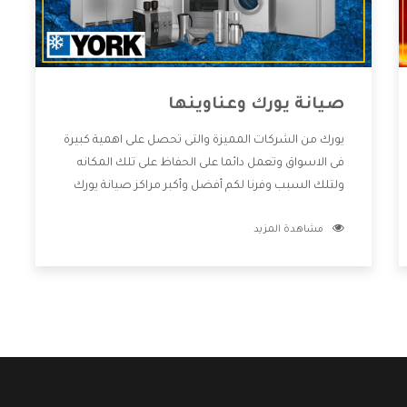
صيانة يورك وعناوينها
يورك من الشركات المميزة والتى تحصل على اهمية كبيرة
فى الاسواق وتعمل دائما على الحفاظ على تلك المكانه
ولتلك السبب وفرنا لكم أفضل وأكبر مراكز صيانة يورك
وعناوينها حتى يكون قريب من كل العملاء ويستطيع
مشاهدة المزيد
القيام بتصليح جميع المنتجات دون اى ازعاج كما أننا نهتم
بكل ما يحتاجه المستهلك لكى نحافظ على ثقتهم بنا
،وهتستمتع بأقوى العروض والخدمات ما بعد البيع التى
ترضى العميل