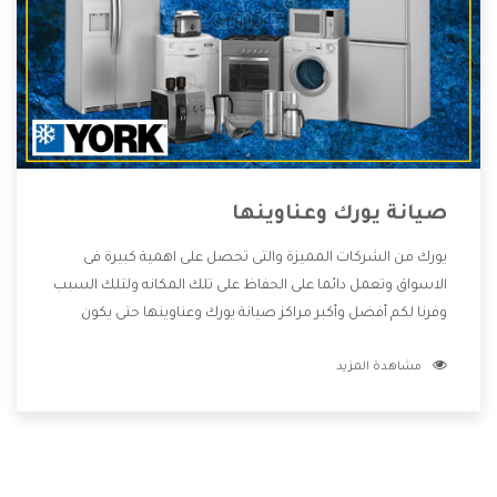
صيانة يورك وعناوينها
يورك من الشركات المميزة والتى تحصل على اهمية كبيرة فى
الاسواق وتعمل دائما على الحفاظ على تلك المكانه ولتلك السبب
وفرنا لكم أفضل وأكبر مراكز صيانة يورك وعناوينها حتى يكون
قريب من كل العملاء ويستطيع القيام بتصليح جميع المنتجات
مشاهدة المزيد
دون اى ازعاج كما أننا نهتم بكل ما يحتاجه المستهلك لكى نحافظ
على ثقتهم بنا ،وهتستمتع بأقوى العروض والخدمات ما بعد البيع
التى ترضى العميل