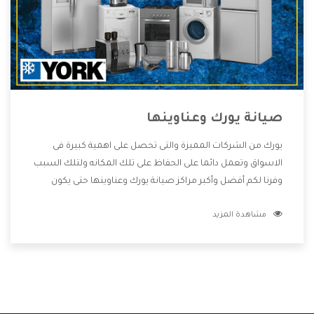
صيانة يورك وعناوينها
يورك من الشركات المميزة والتى تحصل على اهمية كبيرة فى
الاسواق وتعمل دائما على الحفاظ على تلك المكانه ولتلك السبب
وفرنا لكم أفضل وأكبر مراكز صيانة يورك وعناوينها حتى يكون
قريب من كل العملاء ويستطيع القيام بتصليح جميع المنتجات
مشاهدة المزيد
دون اى ازعاج كما أننا نهتم بكل ما يحتاجه المستهلك لكى نحافظ
على ثقتهم بنا ،وهتستمتع بأقوى العروض والخدمات ما بعد البيع
التى ترضى العميل