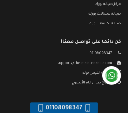
مركز صيانة يورك
صيانة غسالات يورك
صيانة تكييفات يورك
كن دائما على تواصل معنا!
01108098347
support@the-maintenance.com
صفحة الفيس بوك
مفتوح طوال ايام الأسبوع
01108098347
جميع الحقوق محفوظه ©
صيانة يورك