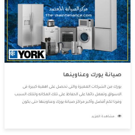
صيانة يورك وعناوينها
يورك من الشركات المميزة والتى تحصل على اهمية كبيرة فى
الاسواق وتعمل دائما على الحفاظ على تلك المكانه ولتلك السبب
وفرنا لكم أفضل وأكبر مراكز صيانة يورك وعناوينها حتى يكون
قريب من كل العملاء ويستطيع القيام بتصليح جميع المنتجات
مشاهدة المزيد
دون اى ازعاج كما أننا نهتم بكل ما يحتاجه المستهلك لكى نحافظ
على ثقتهم بنا ،وهتستمتع بأقوى العروض والخدمات ما بعد البيع
التى ترضى العميل