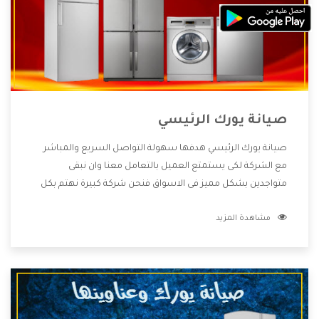
صيانة يورك الرئيسي
صيانة يورك الرئيسي هدفها سهولة التواصل السريع والمباشر
مع الشركة لكى يستمتع العميل بالتعامل معنا وان نبقى
متواجدين بشكل مميز فى الاسواق فنحن شركة كبيرة نهتم بكل
التفاصيل المهمة للعميل وان يستمتع بالخدمات التى تنفرد
مشاهدة المزيد
الشركة بها والتى تكون منها خدمة الصيانة التى تكون من أهم
الخدمات التى يرغب بها العميل لأنها تحافظ على كفاءة المنتج
كما أن شركة يورك تقدم لنا جميع الأجهزة التى نبحث عنها وأقوى
الأسعار التى تكون مناسبة لكثير من العملاء