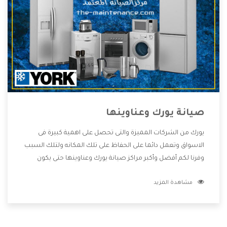
صيانة يورك وعناوينها
يورك من الشركات المميزة والتى تحصل على اهمية كبيرة فى
الاسواق وتعمل دائما على الحفاظ على تلك المكانه ولتلك السبب
وفرنا لكم أفضل وأكبر مراكز صيانة يورك وعناوينها حتى يكون
قريب من كل العملاء ويستطيع القيام بتصليح جميع المنتجات
مشاهدة المزيد
دون اى ازعاج كما أننا نهتم بكل ما يحتاجه المستهلك لكى نحافظ
على ثقتهم بنا ،وهتستمتع بأقوى العروض والخدمات ما بعد البيع
التى ترضى العميل