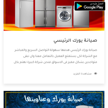
صيانة يورك الرئيسي
صيانة يورك الرئيسي هدفها سهولة التواصل السريع والمباشر
مع الشركة لكى يستمتع العميل بالتعامل معنا وان نبقى
متواجدين بشكل مميز فى الاسواق فنحن شركة كبيرة نهتم بكل
التفاصيل المهمة للعميل وان يستمتع بالخدمات التى تنفرد
مشاهدة المزيد
الشركة بها والتى تكون منها خدمة الصيانة التى تكون من أهم
الخدمات التى يرغب بها العميل لأنها تحافظ على كفاءة المنتج
كما أن شركة يورك تقدم لنا جميع الأجهزة التى نبحث عنها وأقوى
الأسعار التى تكون مناسبة لكثير من العملاء