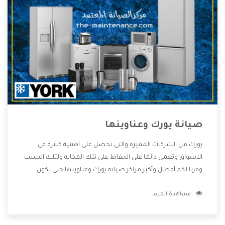
صيانة يورك وعناوينها
يورك من الشركات المميزة والتى تحصل على اهمية كبيرة فى
الاسواق وتعمل دائما على الحفاظ على تلك المكانه ولتلك السبب
وفرنا لكم أفضل وأكبر مراكز صيانة يورك وعناوينها حتى يكون
قريب من كل العملاء ويستطيع القيام بتصليح جميع المنتجات
مشاهدة المزيد
دون اى ازعاج كما أننا نهتم بكل ما يحتاجه المستهلك لكى نحافظ
على ثقتهم بنا ،وهتستمتع بأقوى العروض والخدمات ما بعد البيع
التى ترضى العميل