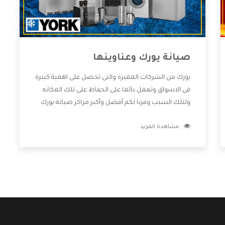
صيانة يورك وعناوينها
يورك من الشركات المميزة والتى تحصل على اهمية كبيرة
فى الاسواق وتعمل دائما على الحفاظ على تلك المكانه
ولتلك السبب وفرنا لكم أفضل وأكبر مراكز صيانة يورك
وعناوينها حتى يكون قريب من كل العملاء ويستطيع
مشاهدة المزيد
القيام بتصليح جميع المنتجات دون اى ازعاج كما أننا نهتم
بكل ما يحتاجه المستهلك لكى نحافظ على ثقتهم بنا
،وهتستمتع بأقوى العروض والخدمات ما بعد البيع التى
ترضى العميل