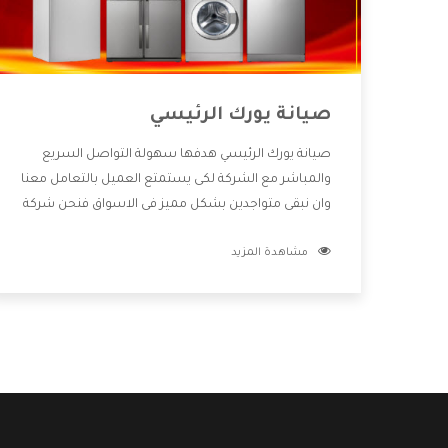
صيانة يورك الرئيسي
صيانة يورك الرئيسي هدفها سهولة التواصل السريع
والمباشر مع الشركة لكى يستمتع العميل بالتعامل معنا
وان نبقى متواجدين بشكل مميز فى الاسواق فنحن شركة
كبيرة نهتم بكل التفاصيل المهمة للعميل وان يستمتع
مشاهدة المزيد
بالخدمات التى تنفرد الشركة بها والتى تكون منها خدمة
الصيانة التى تكون من أهم الخدمات التى يرغب بها
العميل لأنها تحافظ على كفاءة المنتج كما أن شركة
يورك تقدم لنا جميع الأجهزة التى نبحث عنها وأقوى
الأسعار التى تكون مناسبة لكثير من العملاء