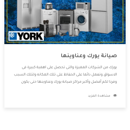
صيانة يورك وعناوينها
يورك من الشركات المميزة والتى تحصل على اهمية كبيرة فى
الاسواق وتعمل دائما على الحفاظ على تلك المكانه ولتلك السبب
وفرنا لكم أفضل وأكبر مراكز صيانة يورك وعناوينها حتى يكون
قريب من كل العملاء ويستطيع القيام بتصليح جميع المنتجات
مشاهدة المزيد
دون اى ازعاج كما أننا نهتم بكل ما يحتاجه المستهلك لكى نحافظ
على ثقتهم بنا ،وهتستمتع بأقوى العروض والخدمات ما بعد البيع
التى ترضى العميل