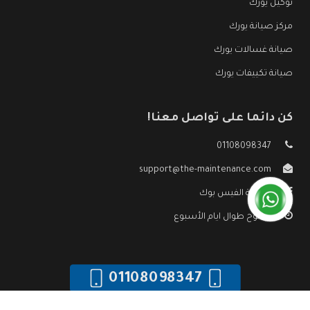
توكيل يورك
مركز صيانة يورك
صيانة غسالات يورك
صيانة تكييفات يورك
كن دائما على تواصل معنا!
01108098347
support@the-maintenance.com
صفحة الفيس بوك
مفتوح طوال ايام الأسبوع
01108098347