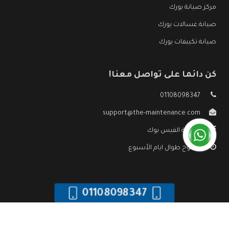
مركز صيانة يورك
صيانة غسالات يورك
صيانة تكييفات يورك
كن دائما على تواصل معنا!
01108098347
support@the-maintenance.com
صفحة الفيس بوك
مفتوح طوال ايام الأسبوع
01108098347
جميع الحقوق محفوظه ©
صيانة يورك