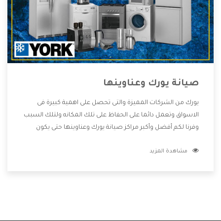
صيانة يورك وعناوينها
يورك من الشركات المميزة والتى تحصل على اهمية كبيرة فى
الاسواق وتعمل دائما على الحفاظ على تلك المكانه ولتلك السبب
وفرنا لكم أفضل وأكبر مراكز صيانة يورك وعناوينها حتى يكون
قريب من كل العملاء ويستطيع القيام بتصليح جميع المنتجات
مشاهدة المزيد
دون اى ازعاج كما أننا نهتم بكل ما يحتاجه المستهلك لكى نحافظ
على ثقتهم بنا ،وهتستمتع بأقوى العروض والخدمات ما بعد البيع
التى ترضى العميل