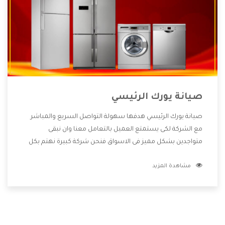
صيانة يورك الرئيسي
صيانة يورك الرئيسي هدفها سهولة التواصل السريع والمباشر
مع الشركة لكى يستمتع العميل بالتعامل معنا وان نبقى
متواجدين بشكل مميز فى الاسواق فنحن شركة كبيرة نهتم بكل
التفاصيل المهمة للعميل وان يستمتع بالخدمات التى تنفرد
مشاهدة المزيد
الشركة بها والتى تكون منها خدمة الصيانة التى تكون من أهم
الخدمات التى يرغب بها العميل لأنها تحافظ على كفاءة المنتج
كما أن شركة يورك تقدم لنا جميع الأجهزة التى نبحث عنها وأقوى
الأسعار التى تكون مناسبة لكثير من العملاء