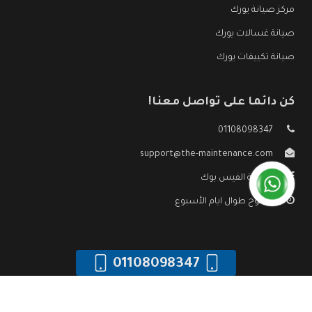
مركز صيانة يورك
صيانة غسالات يورك
صيانة تكييفات يورك
كن دائما على تواصل معنا!
01108098347
support@the-maintenance.com
صفحة الفيس بوك
مفتوح طوال ايام الأسبوع
01108098347
جميع الحقوق محفوظه ©
صيانة يورك