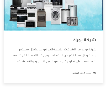
شركة يورك
شركة يورك من الشركات القديمة التى تتواجد بشكل مستمر
وثابت ويثق بها الكثير من الاشخاص وفى كل الأجهزة التى تقدمها
لأنها تعمل على تطوير كل ما يتوافر فى الأسواق ولأنها شركة
معروفة تهتم جدا بتوفير أفضل خدمات ما بعد البيع مع المنتجات
مشاهدة المزيد
وتقدم للعملاء أقوى العروض والخصومات التى تسهل على
المستهلك الاستمتاع بشراء جميع ما نقدمه لكم معنا هتجد كل
ما هو جديد وأفضل