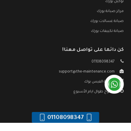
توكيل يورك
مركز صيانة يورك
صيانة غسالات يورك
صيانة تكييفات يورك
كن دائما على تواصل معنا!
01108098347
support@the-maintenance.com
صفحة الفيس بوك
مفتوح طوال ايام الأسبوع
01108098347