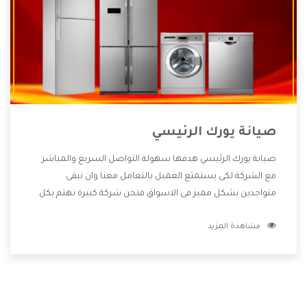
صيانة يورك الرئيسي
صيانة يورك الرئيسي هدفها سهولة التواصل السريع والمباشر
مع الشركة لكى يستمتع العميل بالتعامل معنا وان نبقى
متواجدين بشكل مميز فى الاسواق فنحن شركة كبيرة نهتم بكل
التفاصيل المهمة للعميل وان يستمتع بالخدمات التى تنفرد
مشاهدة المزيد
الشركة بها والتى تكون منها خدمة الصيانة التى تكون من أهم
الخدمات التى يرغب بها العميل لأنها تحافظ على كفاءة المنتج
كما أن شركة يورك تقدم لنا جميع الأجهزة التى نبحث عنها وأقوى
الأسعار التى تكون مناسبة لكثير من العملاء