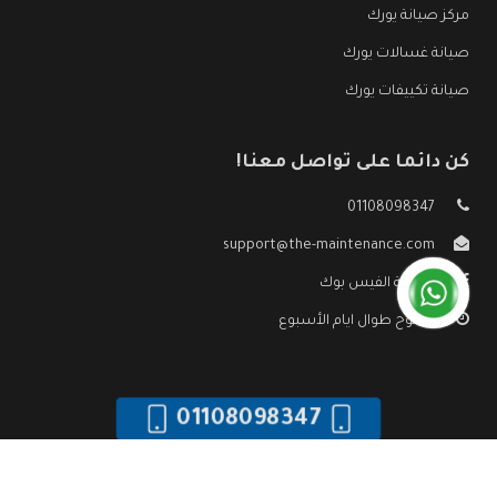
مركز صيانة يورك
صيانة غسالات يورك
صيانة تكييفات يورك
كن دائما على تواصل معنا!
01108098347
support@the-maintenance.com
صفحة الفيس بوك
مفتوح طوال ايام الأسبوع
01108098347
جميع الحقوق محفوظه ©
صيانة يورك