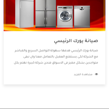
صيانة يورك الرئيسي
صيانة يورك الرئيسي هدفها سهولة التواصل السريع والمباشر
مع الشركة لكى يستمتع العميل بالتعامل معنا وان نبقى
متواجدين بشكل مميز فى الاسواق فنحن شركة كبيرة نهتم بكل
التفاصيل المهمة للعميل وان يستمتع بالخدمات التى تنفرد
مشاهدة المزيد
الشركة بها والتى تكون منها خدمة الصيانة التى تكون من أهم
الخدمات التى يرغب بها العميل لأنها تحافظ على كفاءة المنتج
كما أن شركة يورك تقدم لنا جميع الأجهزة التى نبحث عنها وأقوى
الأسعار التى تكون مناسبة لكثير من العملاء