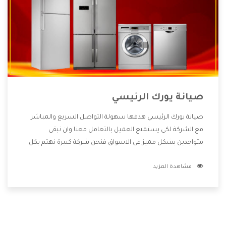
صيانة يورك الرئيسي
صيانة يورك الرئيسي هدفها سهولة التواصل السريع والمباشر
مع الشركة لكى يستمتع العميل بالتعامل معنا وان نبقى
متواجدين بشكل مميز فى الاسواق فنحن شركة كبيرة نهتم بكل
التفاصيل المهمة للعميل وان يستمتع بالخدمات التى تنفرد
مشاهدة المزيد
الشركة بها والتى تكون منها خدمة الصيانة التى تكون من أهم
الخدمات التى يرغب بها العميل لأنها تحافظ على كفاءة المنتج
كما أن شركة يورك تقدم لنا جميع الأجهزة التى نبحث عنها وأقوى
الأسعار التى تكون مناسبة لكثير من العملاء