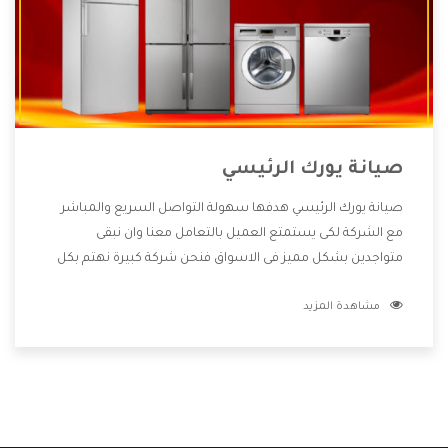
صيانة يورك الرئيسي
صيانة يورك الرئيسي هدفها سهولة التواصل السريع والمباشر
مع الشركة لكى يستمتع العميل بالتعامل معنا وان نبقى
متواجدين بشكل مميز فى الاسواق فنحن شركة كبيرة نهتم بكل
التفاصيل المهمة للعميل وان يستمتع بالخدمات التى تنفرد
مشاهدة المزيد
الشركة بها والتى تكون منها خدمة الصيانة التى تكون من أهم
الخدمات التى يرغب بها العميل لأنها تحافظ على كفاءة المنتج
كما أن شركة يورك تقدم لنا جميع الأجهزة التى نبحث عنها وأقوى
الأسعار التى تكون مناسبة لكثير من العملاء