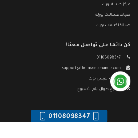
مركز صيانة يورك
صيانة غسالات يورك
صيانة تكييفات يورك
كن دائما على تواصل معنا!
01108098347
support@the-maintenance.com
صفحة الفيس بوك
مفتوح طوال ايام الأسبوع
01108098347
جميع الحقوق محفوظه ©
صيانة يورك