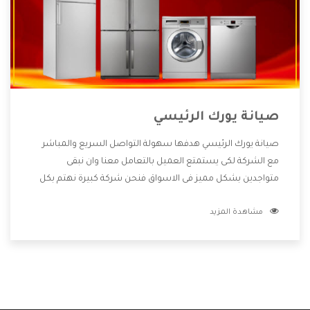
صيانة يورك الرئيسي
صيانة يورك الرئيسي هدفها سهولة التواصل السريع والمباشر
مع الشركة لكى يستمتع العميل بالتعامل معنا وان نبقى
متواجدين بشكل مميز فى الاسواق فنحن شركة كبيرة نهتم بكل
التفاصيل المهمة للعميل وان يستمتع بالخدمات التى تنفرد
مشاهدة المزيد
الشركة بها والتى تكون منها خدمة الصيانة التى تكون من أهم
الخدمات التى يرغب بها العميل لأنها تحافظ على كفاءة المنتج
كما أن شركة يورك تقدم لنا جميع الأجهزة التى نبحث عنها وأقوى
الأسعار التى تكون مناسبة لكثير من العملاء