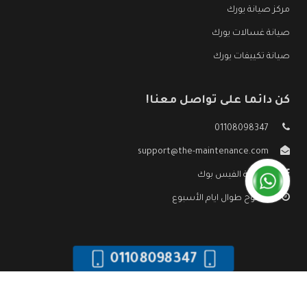
مركز صيانة يورك
صيانة غسالات يورك
صيانة تكييفات يورك
كن دائما على تواصل معنا!
01108098347
support@the-maintenance.com
صفحة الفيس بوك
مفتوح طوال ايام الأسبوع
01108098347
جميع الحقوق محفوظه ©
صيانة يورك