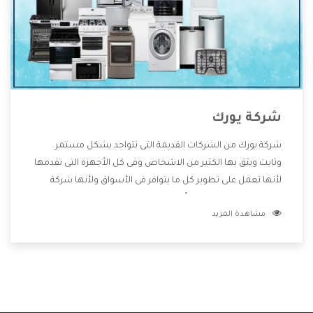
شركة يورك
شركة يورك من الشركات القديمة التى تتواجد بشكل مستمر
وثابت ويثق بها الكثير من الاشخاص وفى كل الأجهزة التى تقدمها
لأنها تعمل على تطوير كل ما يتوافر فى الأسواق ولأنها شركة
معروفة تهتم جدا بتوفير أفضل خدمات ما بعد البيع مع المنتجات
مشاهدة المزيد
وتقدم للعملاء أقوى العروض والخصومات التى تسهل على
المستهلك الاستمتاع بشراء جميع ما نقدمه لكم معنا هتجد كل
ما هو جديد وأفضل