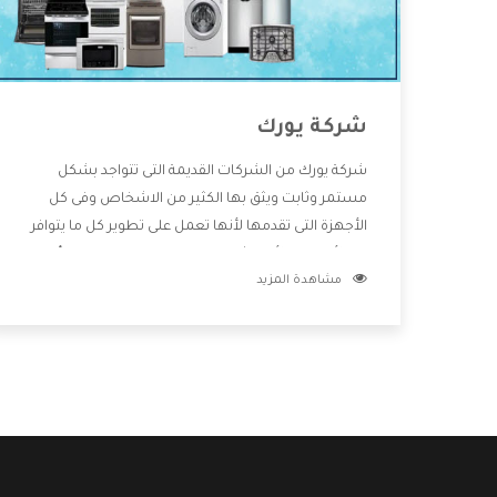
شركة يورك
شركة يورك من الشركات القديمة التى تتواجد بشكل
مستمر وثابت ويثق بها الكثير من الاشخاص وفى كل
الأجهزة التى تقدمها لأنها تعمل على تطوير كل ما يتوافر
فى الأسواق ولأنها شركة معروفة تهتم جدا بتوفير أفضل
مشاهدة المزيد
خدمات ما بعد البيع مع المنتجات وتقدم للعملاء أقوى
العروض والخصومات التى تسهل على المستهلك
الاستمتاع بشراء جميع ما نقدمه لكم معنا هتجد كل ما
هو جديد وأفضل