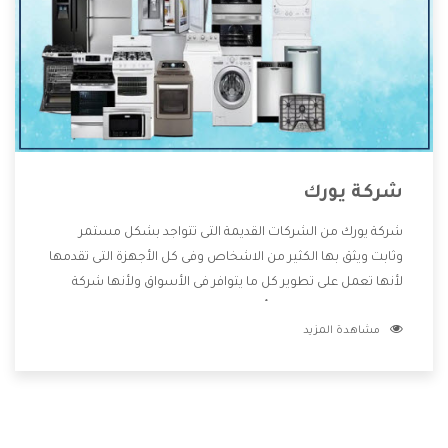
شركة يورك
شركة يورك من الشركات القديمة التى تتواجد بشكل مستمر
وثابت ويثق بها الكثير من الاشخاص وفى كل الأجهزة التى تقدمها
لأنها تعمل على تطوير كل ما يتوافر فى الأسواق ولأنها شركة
معروفة تهتم جدا بتوفير أفضل خدمات ما بعد البيع مع المنتجات
مشاهدة المزيد
وتقدم للعملاء أقوى العروض والخصومات التى تسهل على
المستهلك الاستمتاع بشراء جميع ما نقدمه لكم معنا هتجد كل
ما هو جديد وأفضل