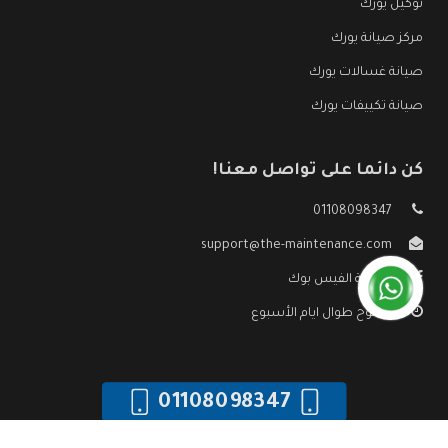
توكيل يورك
مركز صيانة يورك
صيانة غسالات يورك
صيانة تكييفات يورك
كن دائما على تواصل معنا!
01108098347
support@the-maintenance.com
صفحة الفيس بوك
مفتوح طوال ايام الأسبوع
01108098347