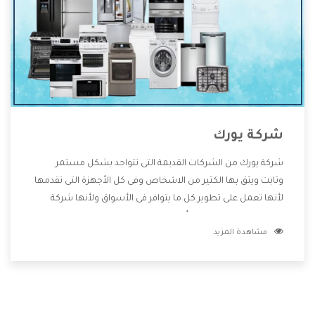
شركة يورك
شركة يورك من الشركات القديمة التى تتواجد بشكل مستمر
وثابت ويثق بها الكثير من الاشخاص وفى كل الأجهزة التى تقدمها
لأنها تعمل على تطوير كل ما يتوافر فى الأسواق ولأنها شركة
معروفة تهتم جدا بتوفير أفضل خدمات ما بعد البيع مع المنتجات
مشاهدة المزيد
وتقدم للعملاء أقوى العروض والخصومات التى تسهل على
المستهلك الاستمتاع بشراء جميع ما نقدمه لكم معنا هتجد كل
ما هو جديد وأفضل