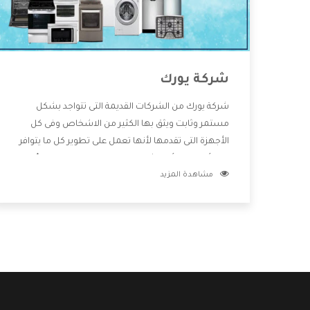
شركة يورك
شركة يورك من الشركات القديمة التى تتواجد بشكل
مستمر وثابت ويثق بها الكثير من الاشخاص وفى كل
الأجهزة التى تقدمها لأنها تعمل على تطوير كل ما يتوافر
فى الأسواق ولأنها شركة معروفة تهتم جدا بتوفير أفضل
مشاهدة المزيد
خدمات ما بعد البيع مع المنتجات وتقدم للعملاء أقوى
العروض والخصومات التى تسهل على المستهلك
الاستمتاع بشراء جميع ما نقدمه لكم معنا هتجد كل ما
هو جديد وأفضل