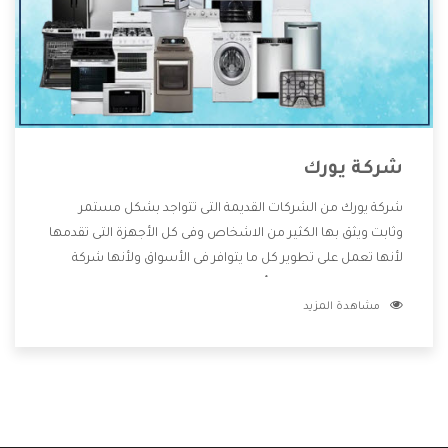
شركة يورك
شركة يورك من الشركات القديمة التى تتواجد بشكل مستمر
وثابت ويثق بها الكثير من الاشخاص وفى كل الأجهزة التى تقدمها
لأنها تعمل على تطوير كل ما يتوافر فى الأسواق ولأنها شركة
معروفة تهتم جدا بتوفير أفضل خدمات ما بعد البيع مع المنتجات
مشاهدة المزيد
وتقدم للعملاء أقوى العروض والخصومات التى تسهل على
المستهلك الاستمتاع بشراء جميع ما نقدمه لكم معنا هتجد كل
ما هو جديد وأفضل