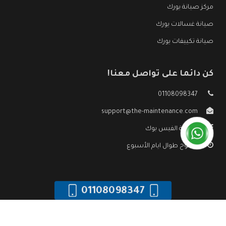
مركز صيانة يورك
صيانة غسالات يورك
صيانة تكييفات يورك
كن دائما على تواصل معنا!
01108098347
support@the-maintenance.com
صفحة الفيس بوك
مفتوح طوال ايام الأسبوع
01108098347
جميع الحقوق محفوظه ©
صيانة يورك