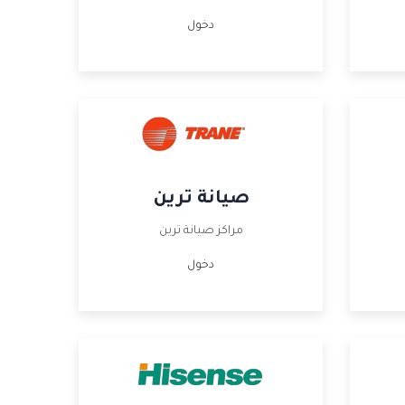
دخول
صيانة ترين
مراكز صيانة ترين
دخول