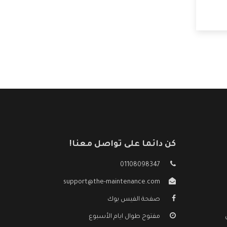
كن دائما على تواصل معنا!
01108098347
support@the-maintenance.com
صفحة الفيس بوك
مفتوح طوال ايام الأسبوع