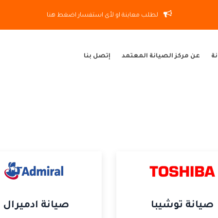
لطلب معاينة او لأى استفسار اضغط هنا
نة
عن مركز الصيانة المعتمد
إتصل بنا
صيانة توشيبا
صيانة ادميرال