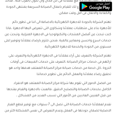
تنجح فى تواجدها الدائم مع عملائنا فى كل مكان وان تكون بالقرب منه ، فتاكد
انك سوف تجد اقرب فرع لك للقيام باعمال الصيانة السريعة بمنتهى الجودة
والكفاءة والاتقان فى اقل وقت ممكن.
تهتم الشركة بالجودة للاجهزة الكهربائية بالاضافة الى اننا فى تطور دائم
للأجهزة بناء على متطلبات عملائنا وشكاوى التى تتعرض اليها الاجهزة ،فاذا
كنت تبحث عن أفضل المنتجات والتكنولوجيا فى الاجهزة المنزلية ،وتبحث عن
خدمات اسرع واحسن ومعايير عالمية ،فنحن نلتزم بارضاء عملائنا وتوفير اعلى
مستوى من الجودة والخدمة للاجهزة الكهربائية.
تهتم الشركة بالتعرف على آراء عملائنا فى الاجهزة الكهربائية والتعرف على
ارائهم فى خدمات مراكز الصيانة ،التعرف على خدمات المبيعات فى أوقات
الذروة ،كل خدمة من خدمات صيانة مركز الصيانة المعتمد هدفها واحد هو
تحقيق رضاء عملائنا والعمل الدائم على تطوير خدماتنا.
من افضل الامور التي تقوم بها شركة مركز الصيانة المعتمد هو الانفراد
الكامل بخدمات الصيانة والتصليح الدقيق ،فالعبث بالاجهزة والقيام بفتحها
من قبل الفنيين العاديين من الأمور التي تسبب العديد من المشاكل ،
نقدم لعملائنا خدمات الصيانة التى تصل الى 7 سنوات مع توفير قطع الغيار
الاصلية لضمان جودتها فى العمل وعدم التعرض الى نفس المشكلة اكثر من