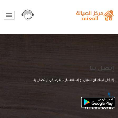
إتصل بنا
إذا كان لديك اى سؤال او إستفسار لا تتردد فى الإتصال بنا.
01108098347