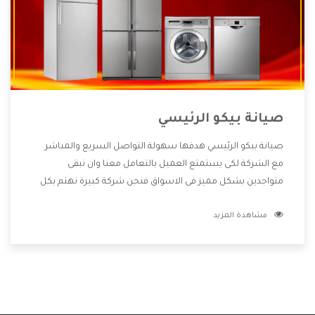
صيانة بيكو الرئيسي
صيانة بيكو الرئيسي هدفها سهولة التواصل السريع والمباشر
مع الشركة لكى يستمتع العميل بالتعامل معنا وان نبقى
متواجدين بشكل مميز فى الاسواق فنحن شركة كبيرة نهتم بكل
التفاصيل المهمة للعميل وان يستمتع بالخدمات التى تنفرد
مشاهدة المزيد
الشركة بها والتى تكون منها خدمة الصيانة التى تكون من أهم
الخدمات التى يرغب بها العميل لأنها تحافظ على كفاءة المنتج
كما أن شركة بيكو تقدم لنا جميع الأجهزة التى نبحث عنها وأقوى
الأسعار التى تكون مناسبة لكثير من العملاء