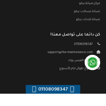
مركز صيانة بيكو
صيانة غسالات بيكو
صيانة ثلاجات بيكو
كن دائما على تواصل معنا!
01108098347
support@the-maintenance.com
صفحة الفيس بوك
مفتوح طوال ايام الأسبوع
01108098347
جميع الحقوق محفوظه ©
صيانة بيكو