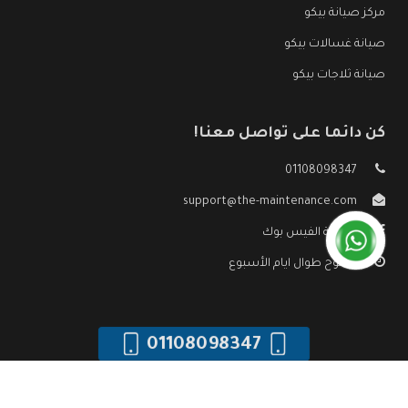
مركز صيانة بيكو
صيانة غسالات بيكو
صيانة ثلاجات بيكو
كن دائما على تواصل معنا!
01108098347
support@the-maintenance.com
صفحة الفيس بوك
مفتوح طوال ايام الأسبوع
01108098347
جميع الحقوق محفوظه ©
صيانة بيكو