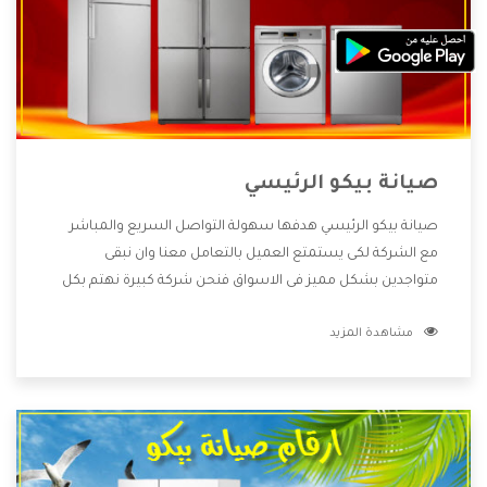
صيانة بيكو الرئيسي
صيانة بيكو الرئيسي هدفها سهولة التواصل السريع والمباشر
مع الشركة لكى يستمتع العميل بالتعامل معنا وان نبقى
متواجدين بشكل مميز فى الاسواق فنحن شركة كبيرة نهتم بكل
التفاصيل المهمة للعميل وان يستمتع بالخدمات التى تنفرد
مشاهدة المزيد
الشركة بها والتى تكون منها خدمة الصيانة التى تكون من أهم
الخدمات التى يرغب بها العميل لأنها تحافظ على كفاءة المنتج
كما أن شركة بيكو تقدم لنا جميع الأجهزة التى نبحث عنها وأقوى
الأسعار التى تكون مناسبة لكثير من العملاء