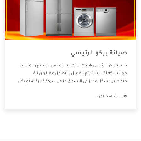
صيانة بيكو الرئيسي
صيانة بيكو الرئيسي هدفها سهولة التواصل السريع والمباشر
مع الشركة لكى يستمتع العميل بالتعامل معنا وان نبقى
متواجدين بشكل مميز فى الاسواق فنحن شركة كبيرة نهتم بكل
التفاصيل المهمة للعميل وان يستمتع بالخدمات التى تنفرد
مشاهدة المزيد
الشركة بها والتى تكون منها خدمة الصيانة التى تكون من أهم
الخدمات التى يرغب بها العميل لأنها تحافظ على كفاءة المنتج
كما أن شركة بيكو تقدم لنا جميع الأجهزة التى نبحث عنها وأقوى
الأسعار التى تكون مناسبة لكثير من العملاء