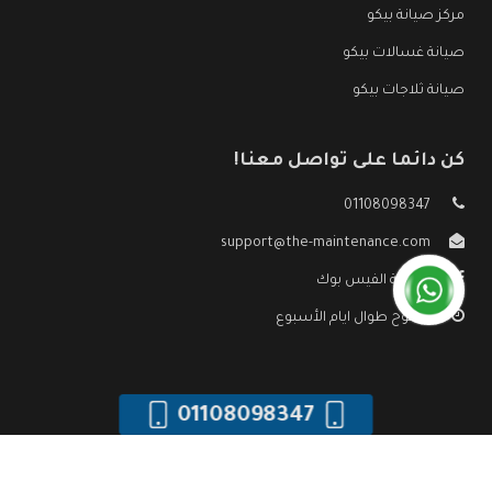
مركز صيانة بيكو
صيانة غسالات بيكو
صيانة ثلاجات بيكو
كن دائما على تواصل معنا!
01108098347
support@the-maintenance.com
صفحة الفيس بوك
مفتوح طوال ايام الأسبوع
01108098347
جميع الحقوق محفوظه ©
صيانة بيكو