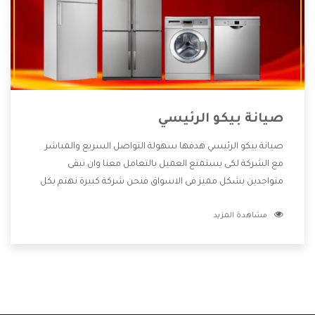
صيانة بيكو الرئيسي
صيانة بيكو الرئيسي هدفها سهولة التواصل السريع والمباشر
مع الشركة لكى يستمتع العميل بالتعامل معنا وان نبقى
متواجدين بشكل مميز فى الاسواق فنحن شركة كبيرة نهتم بكل
التفاصيل المهمة للعميل وان يستمتع بالخدمات التى تنفرد
مشاهدة المزيد
الشركة بها والتى تكون منها خدمة الصيانة التى تكون من أهم
الخدمات التى يرغب بها العميل لأنها تحافظ على كفاءة المنتج
كما أن شركة بيكو تقدم لنا جميع الأجهزة التى نبحث عنها وأقوى
الأسعار التى تكون مناسبة لكثير من العملاء