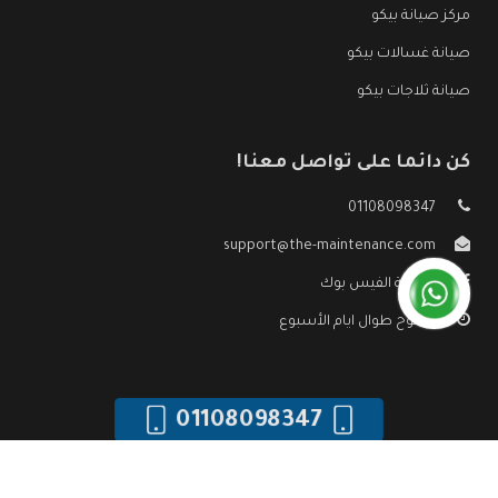
مركز صيانة بيكو
صيانة غسالات بيكو
صيانة ثلاجات بيكو
كن دائما على تواصل معنا!
01108098347
support@the-maintenance.com
صفحة الفيس بوك
مفتوح طوال ايام الأسبوع
01108098347
جميع الحقوق محفوظه ©
صيانة بيكو