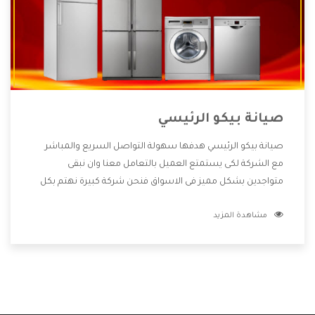
صيانة بيكو الرئيسي
صيانة بيكو الرئيسي هدفها سهولة التواصل السريع والمباشر
مع الشركة لكى يستمتع العميل بالتعامل معنا وان نبقى
متواجدين بشكل مميز فى الاسواق فنحن شركة كبيرة نهتم بكل
التفاصيل المهمة للعميل وان يستمتع بالخدمات التى تنفرد
مشاهدة المزيد
الشركة بها والتى تكون منها خدمة الصيانة التى تكون من أهم
الخدمات التى يرغب بها العميل لأنها تحافظ على كفاءة المنتج
كما أن شركة بيكو تقدم لنا جميع الأجهزة التى نبحث عنها وأقوى
الأسعار التى تكون مناسبة لكثير من العملاء