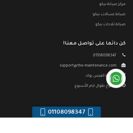
مركز صيانة بيكو
صيانة غسالات بيكو
صيانة ثلاجات بيكو
كن دائما على تواصل معنا!
01108098347
support@the-maintenance.com
صفحة الفيس بوك
مفتوح طوال ايام الأسبوع
01108098347
جميع الحقوق محفوظه ©
صيانة بيكو