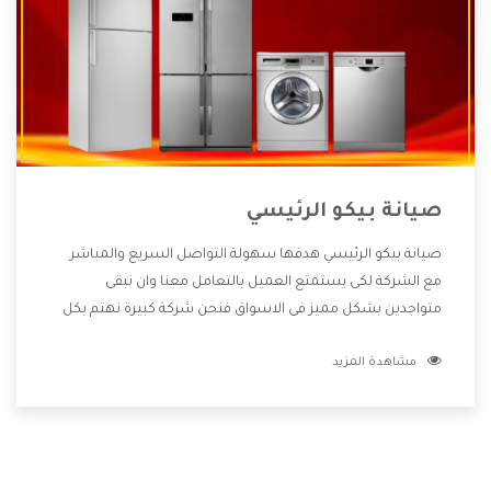
صيانة بيكو الرئيسي
صيانة بيكو الرئيسي هدفها سهولة التواصل السريع والمباشر
مع الشركة لكى يستمتع العميل بالتعامل معنا وان نبقى
متواجدين بشكل مميز فى الاسواق فنحن شركة كبيرة نهتم بكل
التفاصيل المهمة للعميل وان يستمتع بالخدمات التى تنفرد
مشاهدة المزيد
الشركة بها والتى تكون منها خدمة الصيانة التى تكون من أهم
الخدمات التى يرغب بها العميل لأنها تحافظ على كفاءة المنتج
كما أن شركة بيكو تقدم لنا جميع الأجهزة التى نبحث عنها وأقوى
الأسعار التى تكون مناسبة لكثير من العملاء