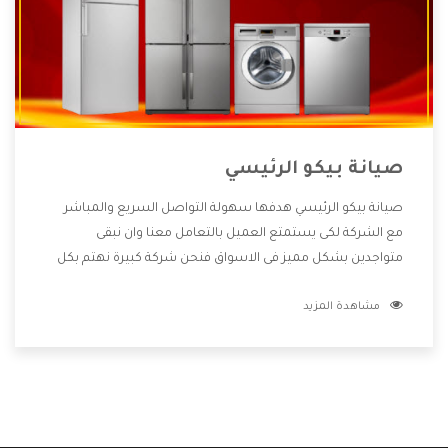
صيانة بيكو الرئيسي
صيانة بيكو الرئيسي هدفها سهولة التواصل السريع والمباشر
مع الشركة لكى يستمتع العميل بالتعامل معنا وان نبقى
متواجدين بشكل مميز فى الاسواق فنحن شركة كبيرة نهتم بكل
التفاصيل المهمة للعميل وان يستمتع بالخدمات التى تنفرد
مشاهدة المزيد
الشركة بها والتى تكون منها خدمة الصيانة التى تكون من أهم
الخدمات التى يرغب بها العميل لأنها تحافظ على كفاءة المنتج
كما أن شركة بيكو تقدم لنا جميع الأجهزة التى نبحث عنها وأقوى
الأسعار التى تكون مناسبة لكثير من العملاء