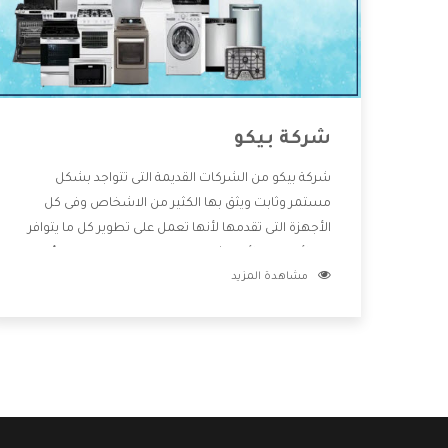
شركة بيكو
شركة بيكو من الشركات القديمة التى تتواجد بشكل
مستمر وثابت ويثق بها الكثير من الاشخاص وفى كل
الأجهزة التى تقدمها لأنها تعمل على تطوير كل ما يتوافر
فى الأسواق ولأنها شركة معروفة تهتم جدا بتوفير أفضل
مشاهدة المزيد
خدمات ما بعد البيع مع المنتجات وتقدم للعملاء أقوى
العروض والخصومات التى تسهل على المستهلك
الاستمتاع بشراء جميع ما نقدمه لكم معنا هتجد كل ما
هو جديد وأفضل