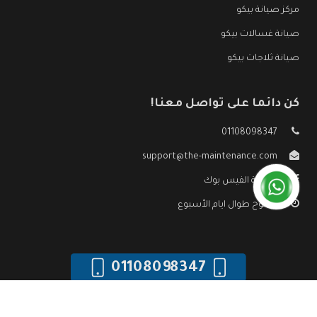
مركز صيانة بيكو
صيانة غسالات بيكو
صيانة ثلاجات بيكو
كن دائما على تواصل معنا!
01108098347
support@the-maintenance.com
صفحة الفيس بوك
مفتوح طوال ايام الأسبوع
01108098347
جميع الحقوق محفوظه ©
صيانة بيكو