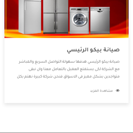
صيانة بيكو الرئيسي
صيانة بيكو الرئيسي هدفها سهولة التواصل السريع والمباشر
مع الشركة لكى يستمتع العميل بالتعامل معنا وان نبقى
متواجدين بشكل مميز فى الاسواق فنحن شركة كبيرة نهتم بكل
التفاصيل المهمة للعميل وان يستمتع بالخدمات التى تنفرد
مشاهدة المزيد
الشركة بها والتى تكون منها خدمة الصيانة التى تكون من أهم
الخدمات التى يرغب بها العميل لأنها تحافظ على كفاءة المنتج
كما أن شركة بيكو تقدم لنا جميع الأجهزة التى نبحث عنها وأقوى
الأسعار التى تكون مناسبة لكثير من العملاء