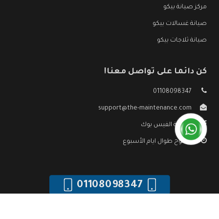
مركز صيانة بيكو
صيانة غسالات بيكو
صيانة ثلاجات بيكو
كن دائما على تواصل معنا!
01108098347
support@the-maintenance.com
صفحة الفيس بوك
مفتوح طوال ايام الأسبوع
01108098347
جميع الحقوق محفوظه ©
صيانة بيكو