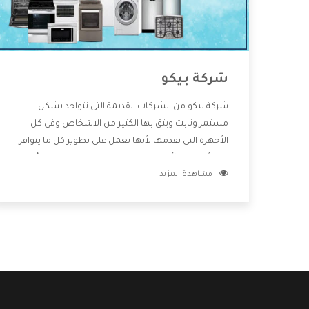
شركة بيكو
شركة بيكو من الشركات القديمة التى تتواجد بشكل
مستمر وثابت ويثق بها الكثير من الاشخاص وفى كل
الأجهزة التى تقدمها لأنها تعمل على تطوير كل ما يتوافر
فى الأسواق ولأنها شركة معروفة تهتم جدا بتوفير أفضل
مشاهدة المزيد
خدمات ما بعد البيع مع المنتجات وتقدم للعملاء أقوى
العروض والخصومات التى تسهل على المستهلك
الاستمتاع بشراء جميع ما نقدمه لكم معنا هتجد كل ما
هو جديد وأفضل