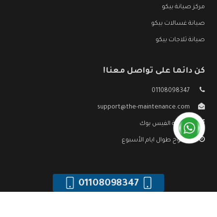
مركز صيانة بيكو
صيانة غسالات بيكو
صيانة ثلاجات بيكو
كن دائما على تواصل معنا!
01108098347
support@the-maintenance.com
صفحة الفيس بوك
مفتوح طوال ايام الأسبوع
01108098347
جميع الحقوق محفوظه ©
صيانة بيكو