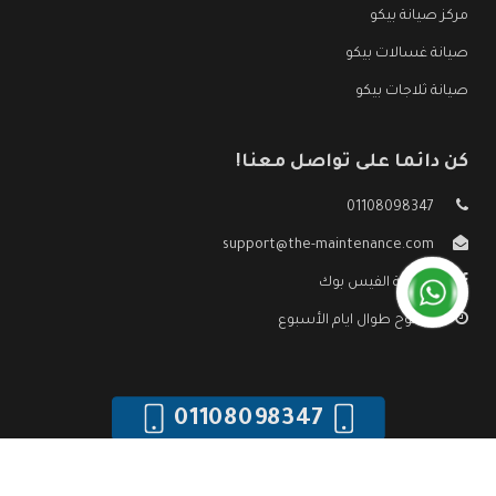
مركز صيانة بيكو
صيانة غسالات بيكو
صيانة ثلاجات بيكو
كن دائما على تواصل معنا!
01108098347
support@the-maintenance.com
صفحة الفيس بوك
مفتوح طوال ايام الأسبوع
01108098347
جميع الحقوق محفوظه ©
صيانة بيكو