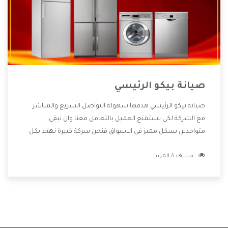
صيانة بيكو الرئيسي
صيانة بيكو الرئيسي هدفها سهولة التواصل السريع والمباشر
مع الشركة لكى يستمتع العميل بالتعامل معنا وان نبقى
متواجدين بشكل مميز فى الاسواق فنحن شركة كبيرة نهتم بكل
التفاصيل المهمة للعميل وان يستمتع بالخدمات التى تنفرد
مشاهدة المزيد
الشركة بها والتى تكون منها خدمة الصيانة التى تكون من أهم
الخدمات التى يرغب بها العميل لأنها تحافظ على كفاءة المنتج
كما أن شركة بيكو تقدم لنا جميع الأجهزة التى نبحث عنها وأقوى
الأسعار التى تكون مناسبة لكثير من العملاء