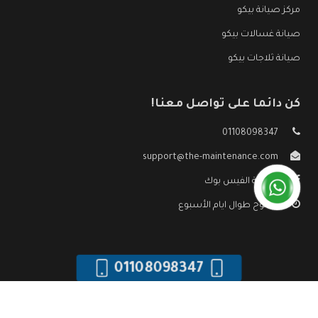
مركز صيانة بيكو
صيانة غسالات بيكو
صيانة ثلاجات بيكو
كن دائما على تواصل معنا!
01108098347
support@the-maintenance.com
صفحة الفيس بوك
مفتوح طوال ايام الأسبوع
01108098347
جميع الحقوق محفوظه ©
صيانة بيكو