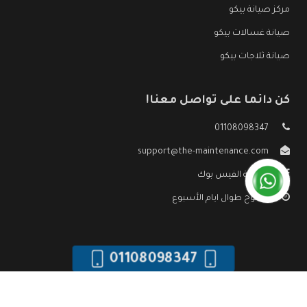
مركز صيانة بيكو
صيانة غسالات بيكو
صيانة ثلاجات بيكو
كن دائما على تواصل معنا!
01108098347
support@the-maintenance.com
صفحة الفيس بوك
مفتوح طوال ايام الأسبوع
01108098347
جميع الحقوق محفوظه ©
صيانة بيكو