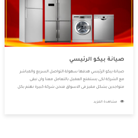
صيانة بيكو الرئيسي
صيانة بيكو الرئيسي هدفها سهولة التواصل السريع والمباشر
مع الشركة لكى يستمتع العميل بالتعامل معنا وان نبقى
متواجدين بشكل مميز فى الاسواق فنحن شركة كبيرة نهتم بكل
التفاصيل المهمة للعميل وان يستمتع بالخدمات التى تنفرد
مشاهدة المزيد
الشركة بها والتى تكون منها خدمة الصيانة التى تكون من أهم
الخدمات التى يرغب بها العميل لأنها تحافظ على كفاءة المنتج
كما أن شركة بيكو تقدم لنا جميع الأجهزة التى نبحث عنها وأقوى
الأسعار التى تكون مناسبة لكثير من العملاء